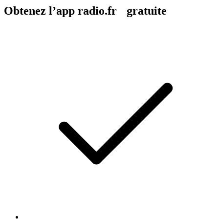
Obtenez l’app radio.fr gratuite