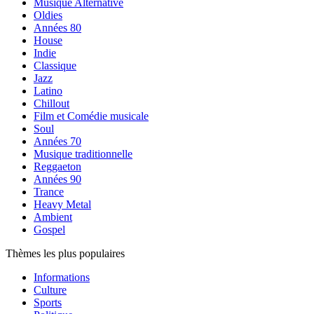
Musique Alternative
Oldies
Années 80
House
Indie
Classique
Jazz
Latino
Chillout
Film et Comédie musicale
Soul
Années 70
Musique traditionnelle
Reggaeton
Années 90
Trance
Heavy Metal
Ambient
Gospel
Thèmes les plus populaires
Informations
Culture
Sports