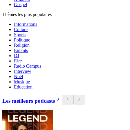
Gospel
Thèmes les plus populaires
Informations
Culture
Sports
Politique
Religion
Enfants
DJ
Rire
Radio Campus
Interview
Noël
Musique
Education
Les meilleurs podcasts