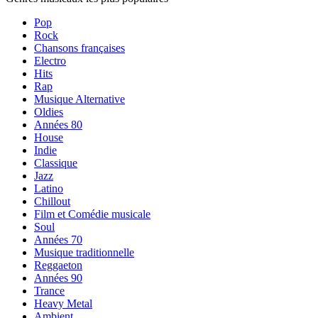
Pop
Rock
Chansons françaises
Electro
Hits
Rap
Musique Alternative
Oldies
Années 80
House
Indie
Classique
Jazz
Latino
Chillout
Film et Comédie musicale
Soul
Années 70
Musique traditionnelle
Reggaeton
Années 90
Trance
Heavy Metal
Ambient