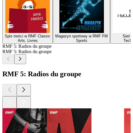
Spis treści w RMF Classic
Magazyn sportowy w RMF FM
Sieć i
Arts, Livres
Sports
Techn
RMF 5: Radios du groupe
RMF 5: Radios du groupe
RMF 5: Radios du groupe