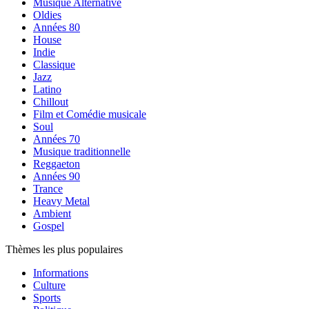
Musique Alternative
Oldies
Années 80
House
Indie
Classique
Jazz
Latino
Chillout
Film et Comédie musicale
Soul
Années 70
Musique traditionnelle
Reggaeton
Années 90
Trance
Heavy Metal
Ambient
Gospel
Thèmes les plus populaires
Informations
Culture
Sports