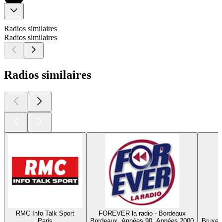
Radios similaires
Radios similaires
Radios similaires
RMC Info Talk Sport
FOREVER la radio - Bordeaux
Paris
Bordeaux, Années 90, Années 2000
Bruxel