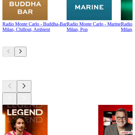
Radio Monte Carlo - Buddha-Bar
Radio Monte Carlo - Marine
Radio M
Milan, Chillout, Ambient
Milan, Pop
Milan,
Les meilleurs
podcasts
Les meilleurs
podcasts
Les meilleurs
podcasts