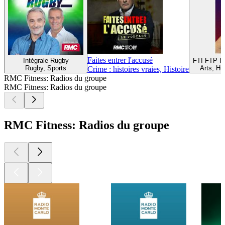
Faites entrer l'accusé
Intégrale Rugby
FTI FTP I
Rugby, Sports
Arts, Hu
Crime : histoires vraies, Histoire
RMC Fitness: Radios du groupe
RMC Fitness: Radios du groupe
RMC Fitness: Radios du groupe