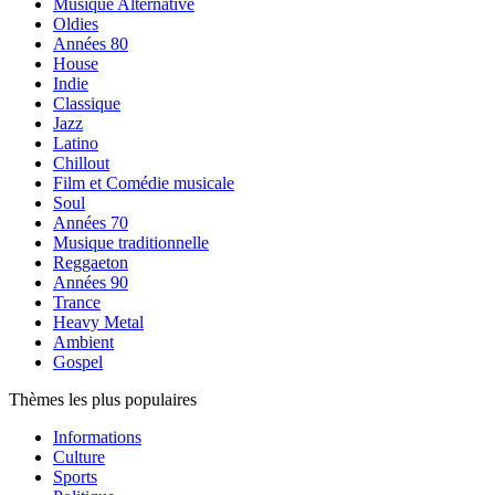
Musique Alternative
Oldies
Années 80
House
Indie
Classique
Jazz
Latino
Chillout
Film et Comédie musicale
Soul
Années 70
Musique traditionnelle
Reggaeton
Années 90
Trance
Heavy Metal
Ambient
Gospel
Thèmes les plus populaires
Informations
Culture
Sports