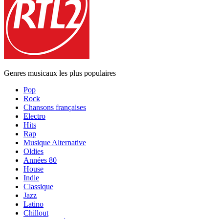
Genres musicaux les plus populaires
Pop
Rock
Chansons françaises
Electro
Hits
Rap
Musique Alternative
Oldies
Années 80
House
Indie
Classique
Jazz
Latino
Chillout