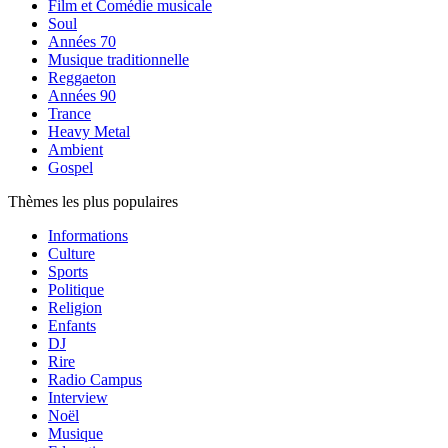
Film et Comédie musicale
Soul
Années 70
Musique traditionnelle
Reggaeton
Années 90
Trance
Heavy Metal
Ambient
Gospel
Thèmes les plus populaires
Informations
Culture
Sports
Politique
Religion
Enfants
DJ
Rire
Radio Campus
Interview
Noël
Musique