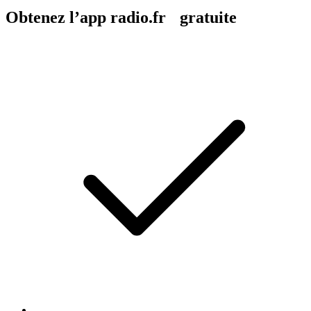
Obtenez l’app radio.fr gratuite