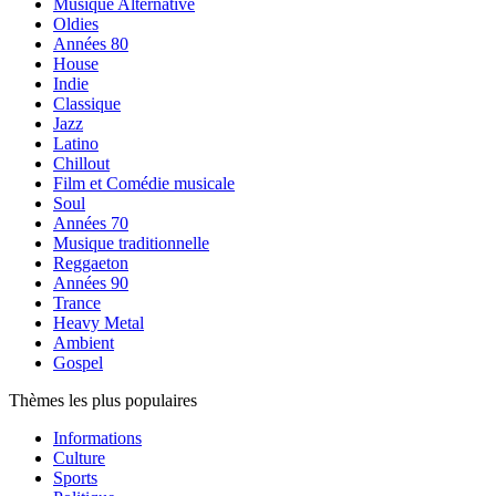
Musique Alternative
Oldies
Années 80
House
Indie
Classique
Jazz
Latino
Chillout
Film et Comédie musicale
Soul
Années 70
Musique traditionnelle
Reggaeton
Années 90
Trance
Heavy Metal
Ambient
Gospel
Thèmes les plus populaires
Informations
Culture
Sports