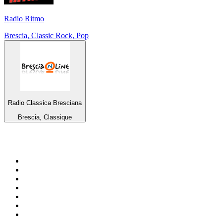
Radio Ritmo
Brescia, Classic Rock, Pop
Radio Classica Bresciana
Brescia, Classique
Top 100 sur
radio.fr
1
.
RMC Info Talk Sport
2
.
RTL
3
.
France Info
4
.
Europe 1
5
.
France Inter
6
.
Radio FREE DOM
7
.
NOSTALGIE