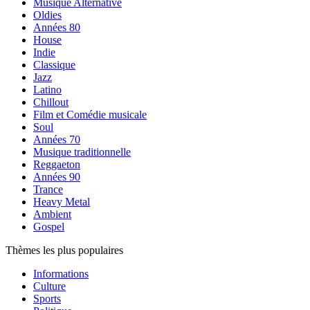
Musique Alternative
Oldies
Années 80
House
Indie
Classique
Jazz
Latino
Chillout
Film et Comédie musicale
Soul
Années 70
Musique traditionnelle
Reggaeton
Années 90
Trance
Heavy Metal
Ambient
Gospel
Thèmes les plus populaires
Informations
Culture
Sports