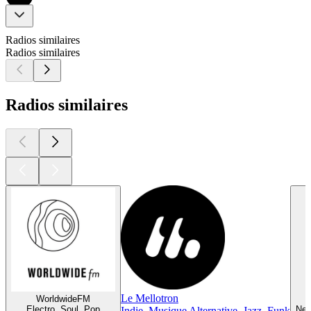
Radios similaires
Radios similaires
Radios similaires
Le Mellotron
WorldwideFM
Electro, Soul, Pop
New
Indie, Musique Alternative, Jazz, Funk