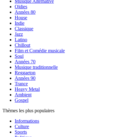
Musique Alternative
Oldies
Années 80
House
Indie
Classique
Jazz
Latino
Chillout
Film et Comédie musicale
Soul
Années 70
Musique traditionnelle
Reggaeton
Années 90
Trance
Heavy Metal
Ambient
Gospel
Thèmes les plus populaires
Informations
Culture
Sports