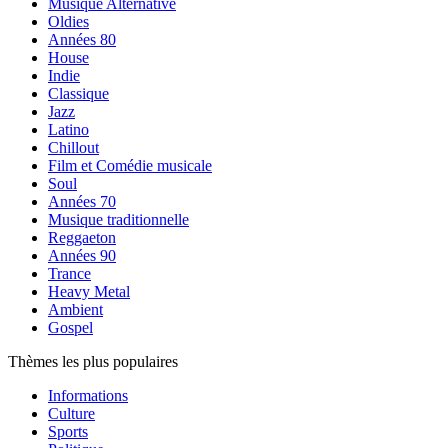
Musique Alternative
Oldies
Années 80
House
Indie
Classique
Jazz
Latino
Chillout
Film et Comédie musicale
Soul
Années 70
Musique traditionnelle
Reggaeton
Années 90
Trance
Heavy Metal
Ambient
Gospel
Thèmes les plus populaires
Informations
Culture
Sports