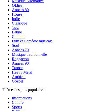
Musique Alternative
Oldies
Années 80
House
Indie
Classique
Jazz
Latino
Chillout
Film et Comédie musicale
Soul
Années 70
Musique traditionnelle
Reggaeton
Années 90
Trance
Heavy Metal
Ambient
Gospel
Thèmes les plus populaires
Informations
Culture
Sports