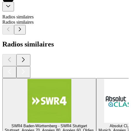
Radios similaires
Radios similaires
Radios similaires
SWR4 Baden-Württemberg - SWR4 Stuttgart
Absolut CL
Stuttgart, Années 70, Années 80, Années 60, Oldies
Munich, Années 70