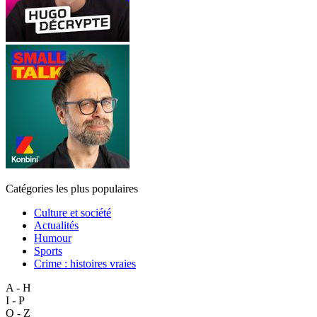
Catégories les plus populaires
Culture et société
Actualités
Humour
Sports
Crime : histoires vraies
A - H
I - P
Q - Z