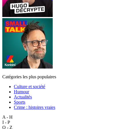
Catégories les plus populaires
Culture et société
Humour
Actualités
Sports
Crime : histoires vraies
A - H
I - P
Q - Z