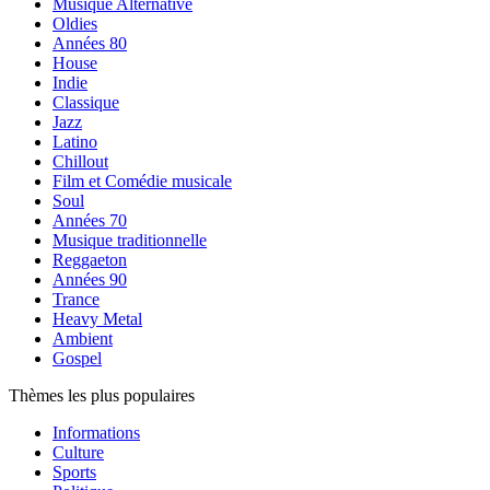
Musique Alternative
Oldies
Années 80
House
Indie
Classique
Jazz
Latino
Chillout
Film et Comédie musicale
Soul
Années 70
Musique traditionnelle
Reggaeton
Années 90
Trance
Heavy Metal
Ambient
Gospel
Thèmes les plus populaires
Informations
Culture
Sports