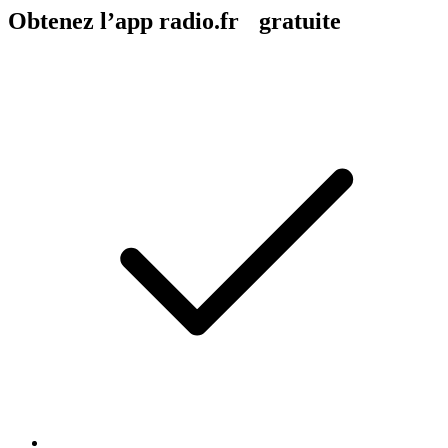
Obtenez l’app radio.fr gratuite