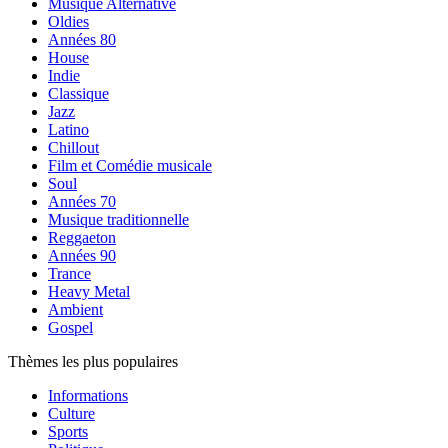
Musique Alternative
Oldies
Années 80
House
Indie
Classique
Jazz
Latino
Chillout
Film et Comédie musicale
Soul
Années 70
Musique traditionnelle
Reggaeton
Années 90
Trance
Heavy Metal
Ambient
Gospel
Thèmes les plus populaires
Informations
Culture
Sports