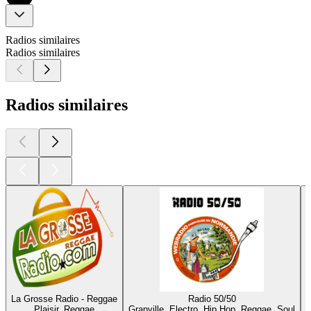
Radios similaires
Radios similaires
Radios similaires
La Grosse Radio - Reggae
Radio 50/50
Plaisir, Reggae
Granville, Electro, Hip Hop, Reggae, Soul
M