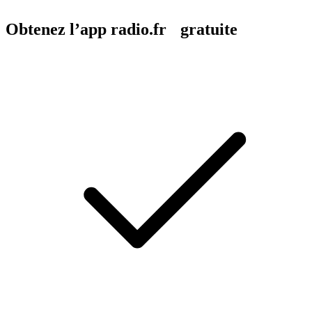
Obtenez l’app radio.fr gratuite