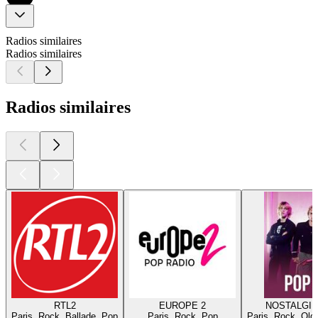
Radios similaires
Radios similaires
Radios similaires
RTL2
EUROPE 2
NOSTALGIE
Paris, Rock, Ballade, Pop
Paris, Rock, Pop
Paris, Rock, Old