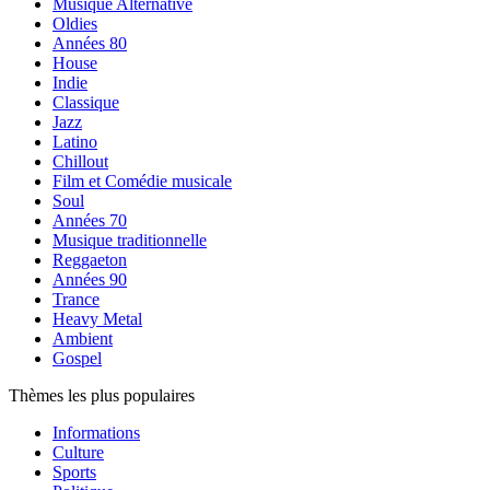
Musique Alternative
Oldies
Années 80
House
Indie
Classique
Jazz
Latino
Chillout
Film et Comédie musicale
Soul
Années 70
Musique traditionnelle
Reggaeton
Années 90
Trance
Heavy Metal
Ambient
Gospel
Thèmes les plus populaires
Informations
Culture
Sports