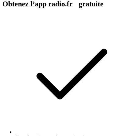
Obtenez l’app radio.fr gratuite