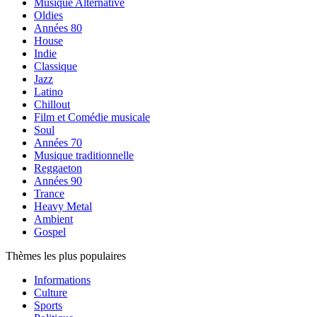
Musique Alternative
Oldies
Années 80
House
Indie
Classique
Jazz
Latino
Chillout
Film et Comédie musicale
Soul
Années 70
Musique traditionnelle
Reggaeton
Années 90
Trance
Heavy Metal
Ambient
Gospel
Thèmes les plus populaires
Informations
Culture
Sports