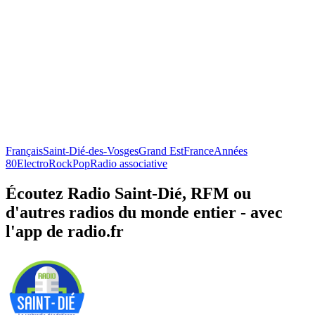
Français
Saint-Dié-des-Vosges
Grand Est
France
Années
80
Electro
Rock
Pop
Radio associative
Écoutez Radio Saint-Dié, RFM ou
d'autres radios du monde entier - avec
l'app de radio.fr