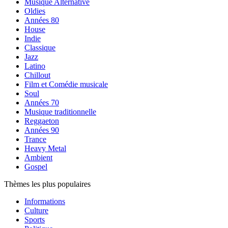
Musique Alternative
Oldies
Années 80
House
Indie
Classique
Jazz
Latino
Chillout
Film et Comédie musicale
Soul
Années 70
Musique traditionnelle
Reggaeton
Années 90
Trance
Heavy Metal
Ambient
Gospel
Thèmes les plus populaires
Informations
Culture
Sports