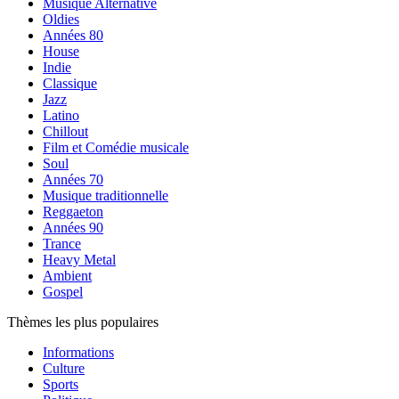
Musique Alternative
Oldies
Années 80
House
Indie
Classique
Jazz
Latino
Chillout
Film et Comédie musicale
Soul
Années 70
Musique traditionnelle
Reggaeton
Années 90
Trance
Heavy Metal
Ambient
Gospel
Thèmes les plus populaires
Informations
Culture
Sports