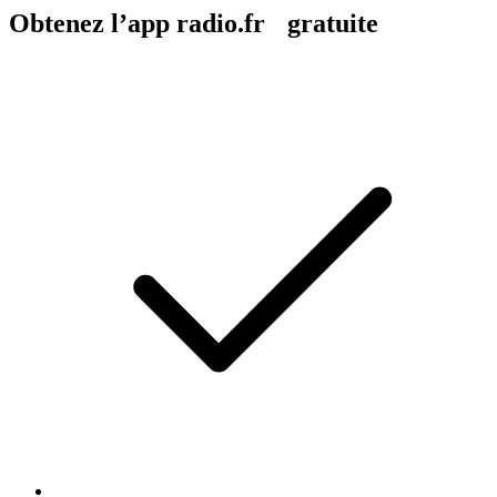
Obtenez l’app radio.fr gratuite