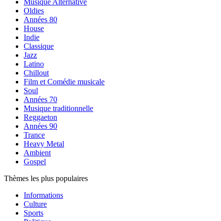
Musique Alternative
Oldies
Années 80
House
Indie
Classique
Jazz
Latino
Chillout
Film et Comédie musicale
Soul
Années 70
Musique traditionnelle
Reggaeton
Années 90
Trance
Heavy Metal
Ambient
Gospel
Thèmes les plus populaires
Informations
Culture
Sports