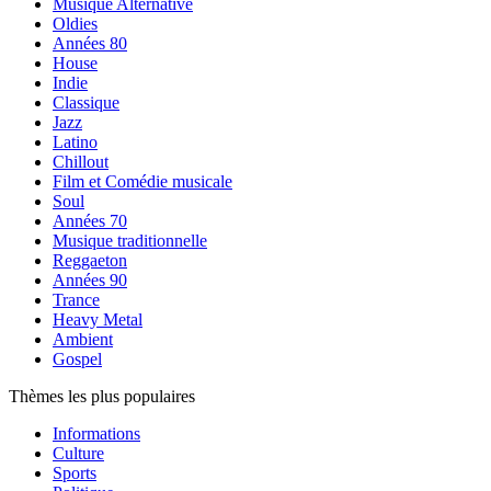
Musique Alternative
Oldies
Années 80
House
Indie
Classique
Jazz
Latino
Chillout
Film et Comédie musicale
Soul
Années 70
Musique traditionnelle
Reggaeton
Années 90
Trance
Heavy Metal
Ambient
Gospel
Thèmes les plus populaires
Informations
Culture
Sports