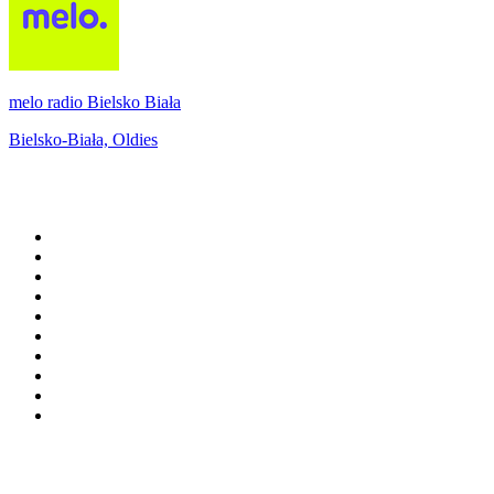
melo radio Bielsko Biała
Bielsko-Biała, Oldies
Top 100 sur
radio.fr
1
.
RTL
2
.
RMC Info Talk Sport
3
.
France Info
4
.
Europe 1
5
.
France Inter
6
.
Radio FREE DOM
7
.
NOSTALGIE
8
.
Tropiques FM
9
.
CHERIE FM
10
.
RTL2
Top 100 des podcasts en
France