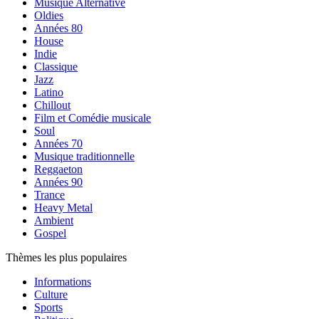
Musique Alternative
Oldies
Années 80
House
Indie
Classique
Jazz
Latino
Chillout
Film et Comédie musicale
Soul
Années 70
Musique traditionnelle
Reggaeton
Années 90
Trance
Heavy Metal
Ambient
Gospel
Thèmes les plus populaires
Informations
Culture
Sports