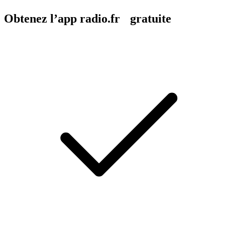
Obtenez l’app radio.fr gratuite