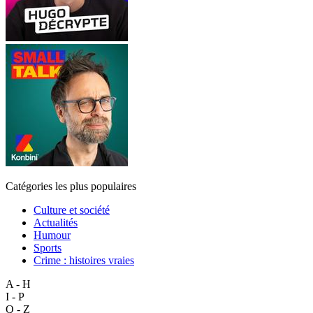
Catégories les plus populaires
Culture et société
Actualités
Humour
Sports
Crime : histoires vraies
A - H
I - P
Q - Z