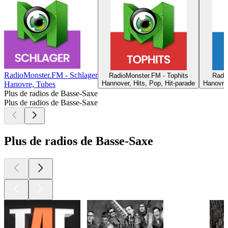
RadioMonster.FM - Schlager
RadioMonster.FM - Tophits
Radi
Hannover, Hits, Pop, Hit-parade
Hanovre
Hanovre, Tubes
Plus de radios de Basse-Saxe
Plus de radios de Basse-Saxe
Plus de radios de Basse-Saxe