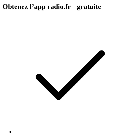
Obtenez l’app radio.fr gratuite