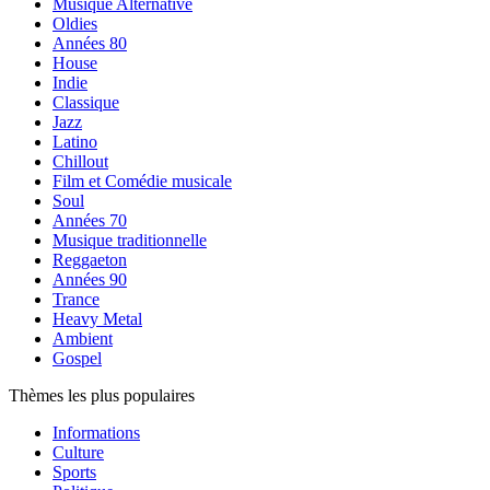
Musique Alternative
Oldies
Années 80
House
Indie
Classique
Jazz
Latino
Chillout
Film et Comédie musicale
Soul
Années 70
Musique traditionnelle
Reggaeton
Années 90
Trance
Heavy Metal
Ambient
Gospel
Thèmes les plus populaires
Informations
Culture
Sports