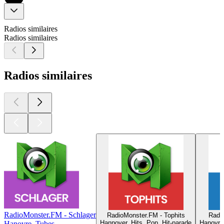
Radios similaires
Radios similaires
Radios similaires
RadioMonster.FM - Schlager
RadioMonster.FM - Tophits
Radi
Hannover, Hits, Pop, Hit-parade
Hanovre
Hanovre, Tubes