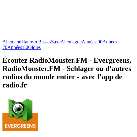
Allemand
Hanovre
Basse-Saxe
Allemagne
Années 90
Années
70
Années 80
Oldies
Écoutez RadioMonster.FM - Evergreens,
RadioMonster.FM - Schlager ou d'autres
radios du monde entier - avec l'app de
radio.fr