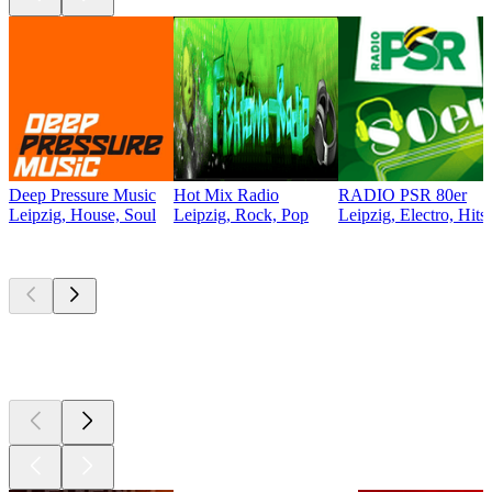
Deep Pressure Music
Hot Mix Radio
RADIO PSR 80er
Leipzig, House, Soul
Leipzig, Rock, Pop
Leipzig, Electro, Hit
Les meilleurs
podcasts
Les meilleurs
podcasts
Les meilleurs
podcasts