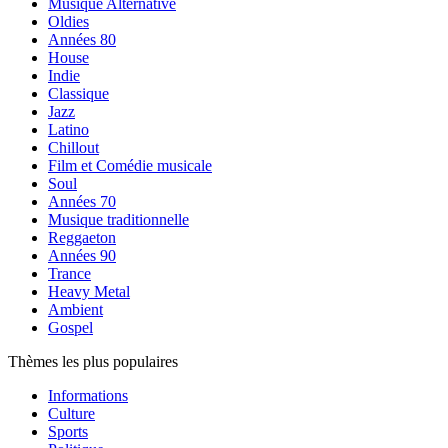
Musique Alternative
Oldies
Années 80
House
Indie
Classique
Jazz
Latino
Chillout
Film et Comédie musicale
Soul
Années 70
Musique traditionnelle
Reggaeton
Années 90
Trance
Heavy Metal
Ambient
Gospel
Thèmes les plus populaires
Informations
Culture
Sports