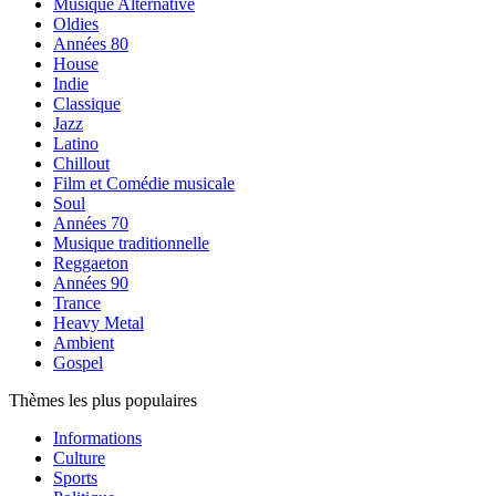
Musique Alternative
Oldies
Années 80
House
Indie
Classique
Jazz
Latino
Chillout
Film et Comédie musicale
Soul
Années 70
Musique traditionnelle
Reggaeton
Années 90
Trance
Heavy Metal
Ambient
Gospel
Thèmes les plus populaires
Informations
Culture
Sports