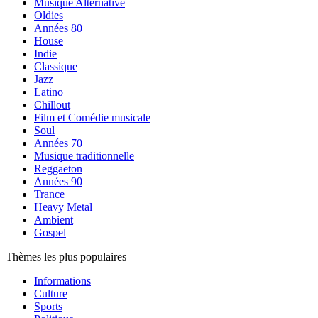
Musique Alternative
Oldies
Années 80
House
Indie
Classique
Jazz
Latino
Chillout
Film et Comédie musicale
Soul
Années 70
Musique traditionnelle
Reggaeton
Années 90
Trance
Heavy Metal
Ambient
Gospel
Thèmes les plus populaires
Informations
Culture
Sports