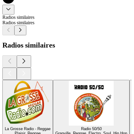
Radios similaires
Radios similaires
Radios similaires
La Grosse Radio - Reggae
Radio 50/50
Plaisir, Reggae
Granville, Reggae, Electro, Soul, Hip Hop
M