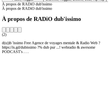
À propos de RADiO dub'issimo
À propos de RADiO dub'issimo
À propos de RADiO dub'issimo
(2)
d(u))b 'issimo Free Agence de voyages mentale & Radio Web ?
https://is.gd/dubissimo ?% dub pur ...! webradio & awesome
PODCAST's . . .
Site web de la radio