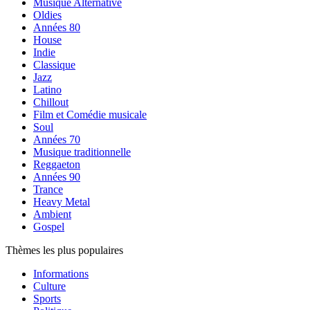
Musique Alternative
Oldies
Années 80
House
Indie
Classique
Jazz
Latino
Chillout
Film et Comédie musicale
Soul
Années 70
Musique traditionnelle
Reggaeton
Années 90
Trance
Heavy Metal
Ambient
Gospel
Thèmes les plus populaires
Informations
Culture
Sports