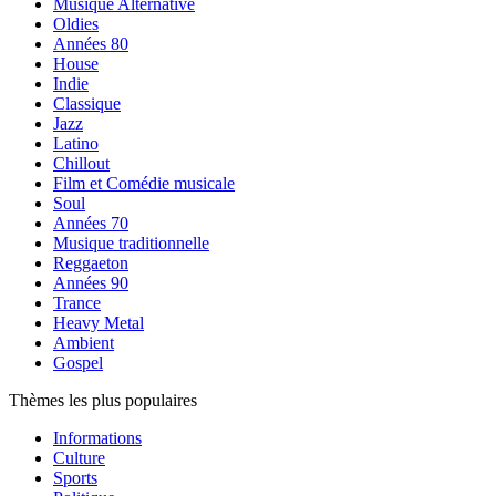
Musique Alternative
Oldies
Années 80
House
Indie
Classique
Jazz
Latino
Chillout
Film et Comédie musicale
Soul
Années 70
Musique traditionnelle
Reggaeton
Années 90
Trance
Heavy Metal
Ambient
Gospel
Thèmes les plus populaires
Informations
Culture
Sports