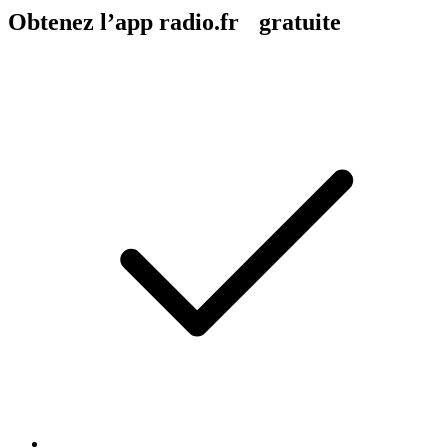
Obtenez l’app radio.fr gratuite