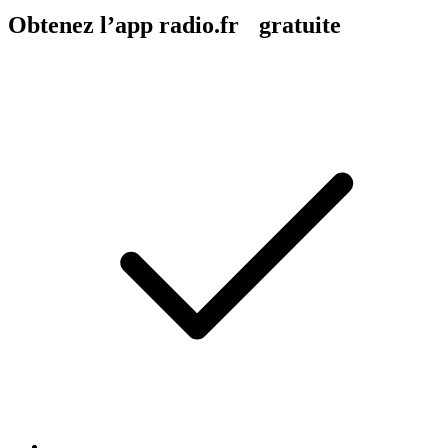
Obtenez l’app radio.fr gratuite