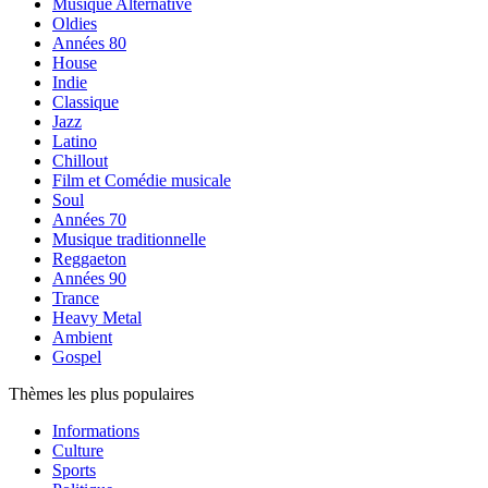
Musique Alternative
Oldies
Années 80
House
Indie
Classique
Jazz
Latino
Chillout
Film et Comédie musicale
Soul
Années 70
Musique traditionnelle
Reggaeton
Années 90
Trance
Heavy Metal
Ambient
Gospel
Thèmes les plus populaires
Informations
Culture
Sports