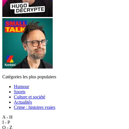
Catégories les plus populaires
Humour
Sports
Culture et société
Actualités
Crime : histoires vraies
A - H
I - P
Q - Z