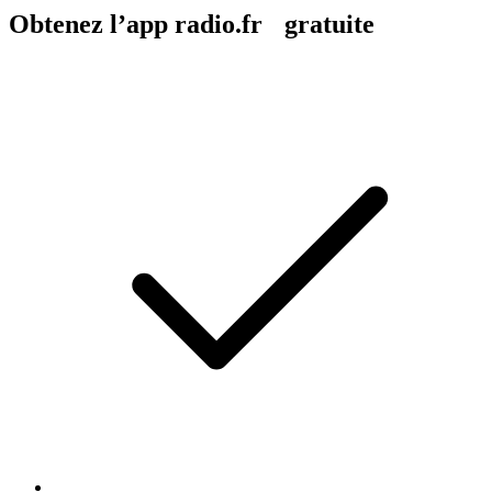
Obtenez l’app radio.fr gratuite