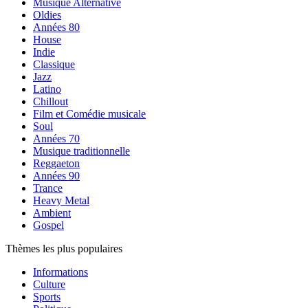
Musique Alternative
Oldies
Années 80
House
Indie
Classique
Jazz
Latino
Chillout
Film et Comédie musicale
Soul
Années 70
Musique traditionnelle
Reggaeton
Années 90
Trance
Heavy Metal
Ambient
Gospel
Thèmes les plus populaires
Informations
Culture
Sports