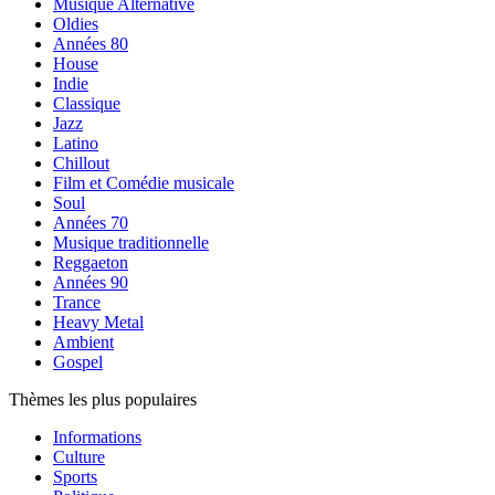
Musique Alternative
Oldies
Années 80
House
Indie
Classique
Jazz
Latino
Chillout
Film et Comédie musicale
Soul
Années 70
Musique traditionnelle
Reggaeton
Années 90
Trance
Heavy Metal
Ambient
Gospel
Thèmes les plus populaires
Informations
Culture
Sports