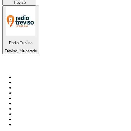
Treviso
Radio Treviso
Treviso, Hit-parade
Top 100 sur
radio.fr
1
.
RTL
2
.
RMC Info Talk Sport
3
.
France Info
4
.
Europe 1
5
.
France Inter
6
.
Radio FREE DOM
7
.
NOSTALGIE
8
.
Tropiques FM
9
.
CHERIE FM
10
.
RTL2