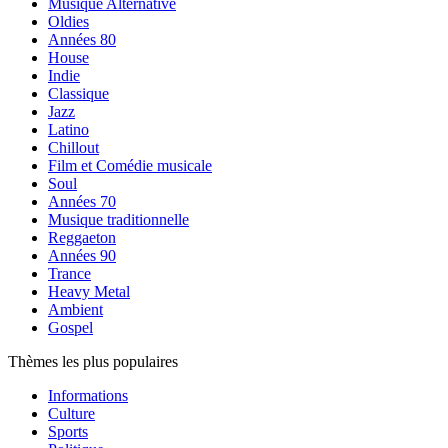
Musique Alternative
Oldies
Années 80
House
Indie
Classique
Jazz
Latino
Chillout
Film et Comédie musicale
Soul
Années 70
Musique traditionnelle
Reggaeton
Années 90
Trance
Heavy Metal
Ambient
Gospel
Thèmes les plus populaires
Informations
Culture
Sports