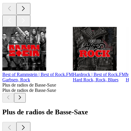
Best of Rammstein | Best of Rock.FM
Hardrock | Best of Rock.FM
Me
Garbsen, Rock
Hard Rock, Rock, Blues
He
Plus de radios de Basse-Saxe
Plus de radios de Basse-Saxe
Plus de radios de Basse-Saxe