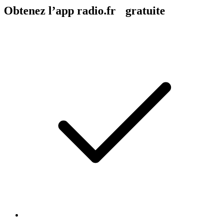
Obtenez l’app radio.fr gratuite