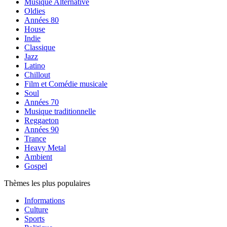
Musique Alternative
Oldies
Années 80
House
Indie
Classique
Jazz
Latino
Chillout
Film et Comédie musicale
Soul
Années 70
Musique traditionnelle
Reggaeton
Années 90
Trance
Heavy Metal
Ambient
Gospel
Thèmes les plus populaires
Informations
Culture
Sports