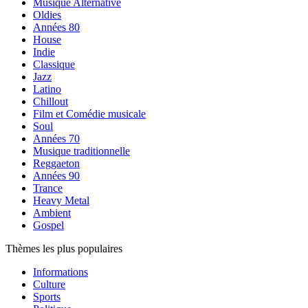
Musique Alternative
Oldies
Années 80
House
Indie
Classique
Jazz
Latino
Chillout
Film et Comédie musicale
Soul
Années 70
Musique traditionnelle
Reggaeton
Années 90
Trance
Heavy Metal
Ambient
Gospel
Thèmes les plus populaires
Informations
Culture
Sports