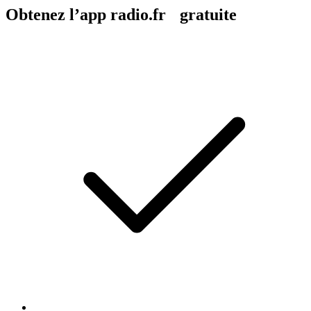
Obtenez l’app radio.fr gratuite