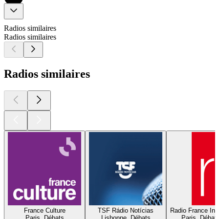
Radios similaires
Radios similaires
Radios similaires
France Culture
TSF Rádio Notícias
Radio France Inte
Paris, Débats
Lisbonne, Débats
Paris, Débat