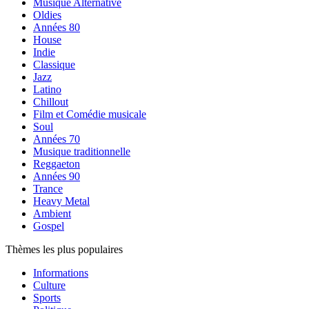
Musique Alternative
Oldies
Années 80
House
Indie
Classique
Jazz
Latino
Chillout
Film et Comédie musicale
Soul
Années 70
Musique traditionnelle
Reggaeton
Années 90
Trance
Heavy Metal
Ambient
Gospel
Thèmes les plus populaires
Informations
Culture
Sports