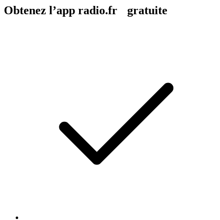
Obtenez l’app radio.fr gratuite