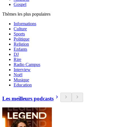
Gospel
Thèmes les plus populaires
Informations
Culture
Sports
Politique
Religion
Enfants
DJ
Rire
Radio Campus
Interview
Noël
Musique
Education
Les meilleurs podcasts