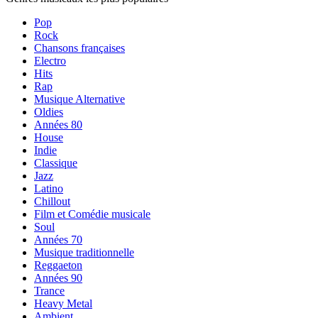
Pop
Rock
Chansons françaises
Electro
Hits
Rap
Musique Alternative
Oldies
Années 80
House
Indie
Classique
Jazz
Latino
Chillout
Film et Comédie musicale
Soul
Années 70
Musique traditionnelle
Reggaeton
Années 90
Trance
Heavy Metal
Ambient