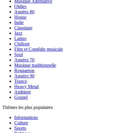
Musique Alternative
Oldies
Années 80
House
Indie
Classique
Jazz
Latino
Chillout
Film et Comédie musicale
Soul
Années 70
Musique traditionnelle
Reggaeton
Années 90
Trance
Heavy Metal
Ambient
Gospel
Thèmes les plus populaires
Informations
Culture
Sports