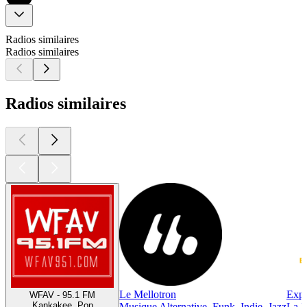
Radios similaires
Radios similaires
Radios similaires
Le Mellotron
Expa
WFAV - 95.1 FM
Kankakee, Pop
Musique Alternative, Funk, Indie, Jazz
La R