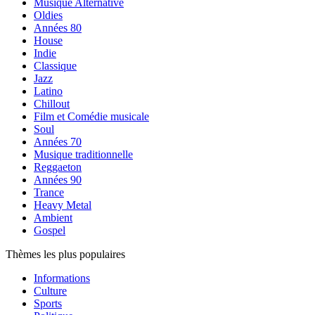
Musique Alternative
Oldies
Années 80
House
Indie
Classique
Jazz
Latino
Chillout
Film et Comédie musicale
Soul
Années 70
Musique traditionnelle
Reggaeton
Années 90
Trance
Heavy Metal
Ambient
Gospel
Thèmes les plus populaires
Informations
Culture
Sports