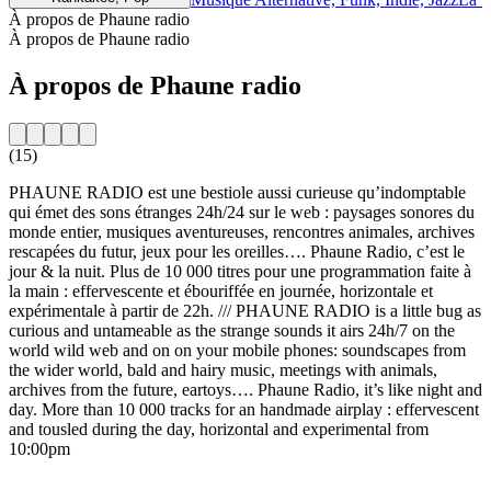
À propos de Phaune radio
À propos de Phaune radio
À propos de Phaune radio
(15)
PHAUNE RADIO est une bestiole aussi curieuse qu’indomptable
qui émet des sons étranges 24h/24 sur le web : paysages sonores du
monde entier, musiques aventureuses, rencontres animales, archives
rescapées du futur, jeux pour les oreilles…. Phaune Radio, c’est le
jour & la nuit. Plus de 10 000 titres pour une programmation faite à
la main : effervescente et ébouriffée en journée, horizontale et
expérimentale à partir de 22h. /// PHAUNE RADIO is a little bug as
curious and untameable as the strange sounds it airs 24h/7 on the
world wild web and on on your mobile phones: soundscapes from
the wider world, bald and hairy music, meetings with animals,
archives from the future, eartoys…. Phaune Radio, it’s like night and
day. More than 10 000 tracks for an handmade airplay : effervescent
and tousled during the day, horizontal and experimental from
10:00pm
Site web de la radio