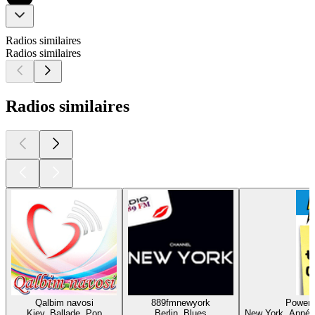
Radios similaires
Radios similaires
Radios similaires
Qalbim navosi
889fmnewyork
Powerh
Kiev, Ballade, Pop
Berlin, Blues
New York, Année