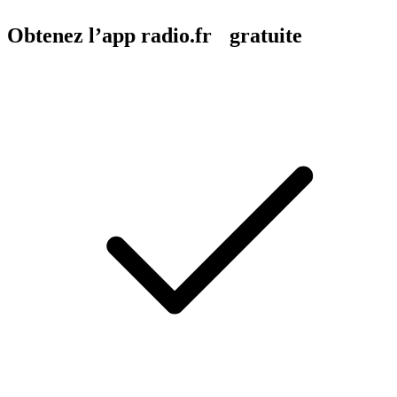
Obtenez l’app radio.fr gratuite