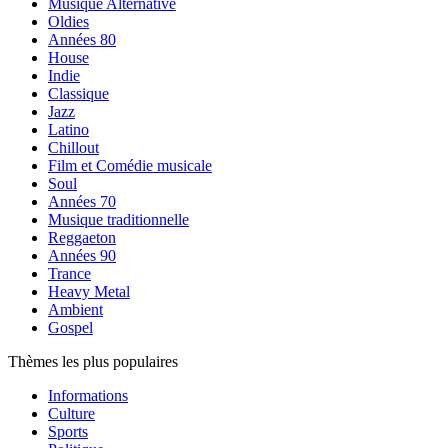
Musique Alternative
Oldies
Années 80
House
Indie
Classique
Jazz
Latino
Chillout
Film et Comédie musicale
Soul
Années 70
Musique traditionnelle
Reggaeton
Années 90
Trance
Heavy Metal
Ambient
Gospel
Thèmes les plus populaires
Informations
Culture
Sports