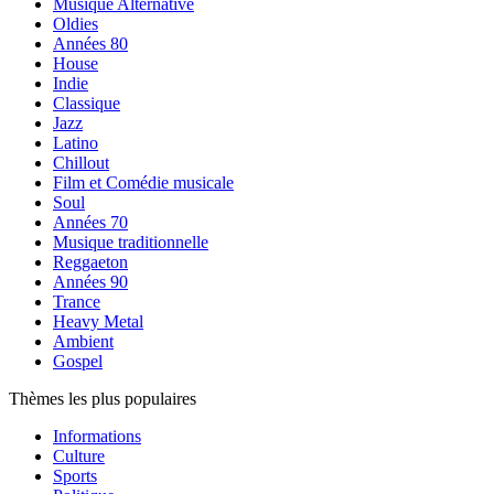
Musique Alternative
Oldies
Années 80
House
Indie
Classique
Jazz
Latino
Chillout
Film et Comédie musicale
Soul
Années 70
Musique traditionnelle
Reggaeton
Années 90
Trance
Heavy Metal
Ambient
Gospel
Thèmes les plus populaires
Informations
Culture
Sports