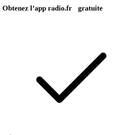
Obtenez l’app radio.fr gratuite