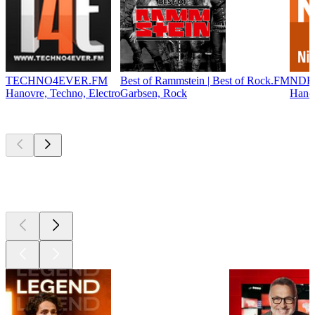
TECHNO4EVER.FM
Best of Rammstein | Best of Rock.FM
NDR 
Hanovre, Techno, Electro
Garbsen, Rock
Hanov
Les meilleurs
podcasts
Les meilleurs
podcasts
Les meilleurs
podcasts