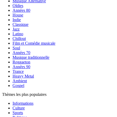
Musique Alternative
Oldies
Années 80
House
Indie
Classique
Jazz
Latino
Chillout
Film et Comédie musicale
Soul
Années 70
Musique traditionnelle
Reggaeton
Années 90
Trance
Heavy Metal
Ambient
Gospel
Thèmes les plus populaires
Informations
Culture
Sports