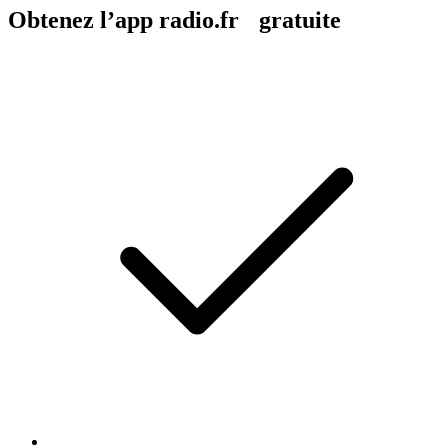
Obtenez l’app radio.fr gratuite