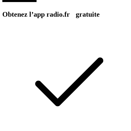
Obtenez l’app radio.fr gratuite