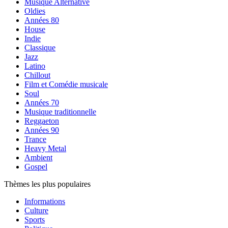
Musique Alternative
Oldies
Années 80
House
Indie
Classique
Jazz
Latino
Chillout
Film et Comédie musicale
Soul
Années 70
Musique traditionnelle
Reggaeton
Années 90
Trance
Heavy Metal
Ambient
Gospel
Thèmes les plus populaires
Informations
Culture
Sports