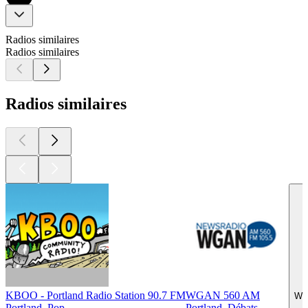
Radios similaires
Radios similaires
Radios similaires
KBOO - Portland Radio Station 90.7 FM
WGAN 560 AM
WSD
Portland, Pop
Portland, Débats