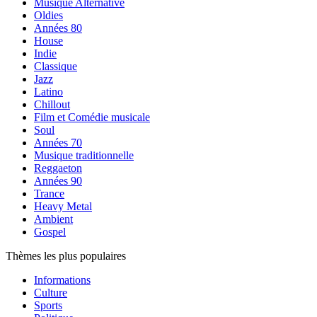
Musique Alternative
Oldies
Années 80
House
Indie
Classique
Jazz
Latino
Chillout
Film et Comédie musicale
Soul
Années 70
Musique traditionnelle
Reggaeton
Années 90
Trance
Heavy Metal
Ambient
Gospel
Thèmes les plus populaires
Informations
Culture
Sports