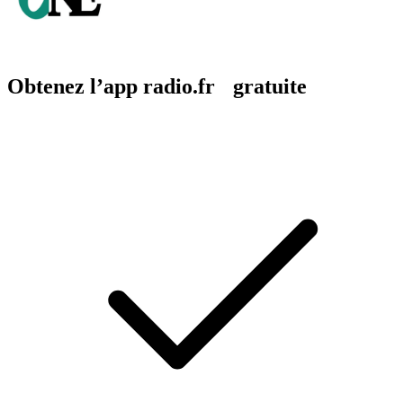
Obtenez l’app radio.fr gratuite