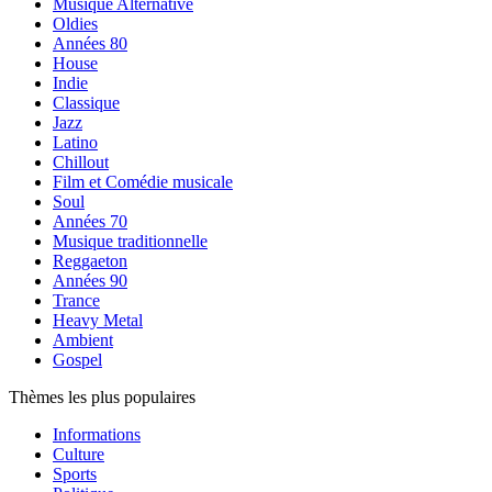
Musique Alternative
Oldies
Années 80
House
Indie
Classique
Jazz
Latino
Chillout
Film et Comédie musicale
Soul
Années 70
Musique traditionnelle
Reggaeton
Années 90
Trance
Heavy Metal
Ambient
Gospel
Thèmes les plus populaires
Informations
Culture
Sports