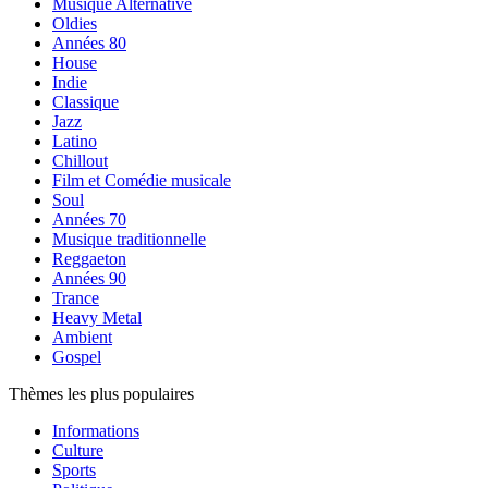
Musique Alternative
Oldies
Années 80
House
Indie
Classique
Jazz
Latino
Chillout
Film et Comédie musicale
Soul
Années 70
Musique traditionnelle
Reggaeton
Années 90
Trance
Heavy Metal
Ambient
Gospel
Thèmes les plus populaires
Informations
Culture
Sports