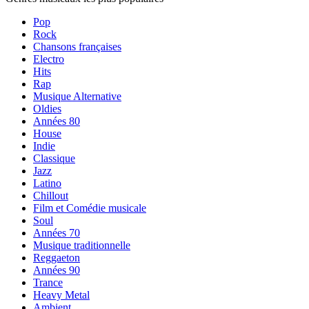
Pop
Rock
Chansons françaises
Electro
Hits
Rap
Musique Alternative
Oldies
Années 80
House
Indie
Classique
Jazz
Latino
Chillout
Film et Comédie musicale
Soul
Années 70
Musique traditionnelle
Reggaeton
Années 90
Trance
Heavy Metal
Ambient