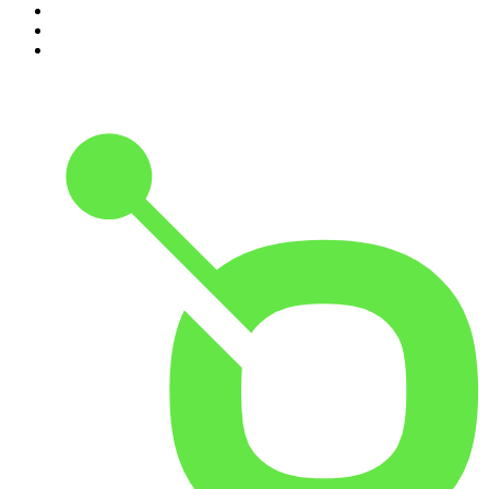
8
.
Transfert
9
.
HugoDécrypte - Actus et interviews
10
.
Small Talk - Konbini