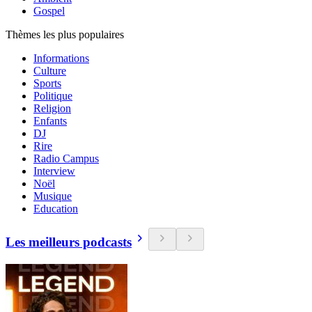
Gospel
Thèmes les plus populaires
Informations
Culture
Sports
Politique
Religion
Enfants
DJ
Rire
Radio Campus
Interview
Noël
Musique
Education
Les meilleurs podcasts