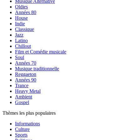
Musique Alternative
Oldies
Années 80
House
Indie
Classique
Jazz
Latino
Chillout
Film et Comédie musicale
Soul
Années 70
Musique traditionnelle
Reggaeton
Années 90
Trance
Heavy Metal
Ambient
Gospel
Thèmes les plus populaires
Informations
Culture
Sports