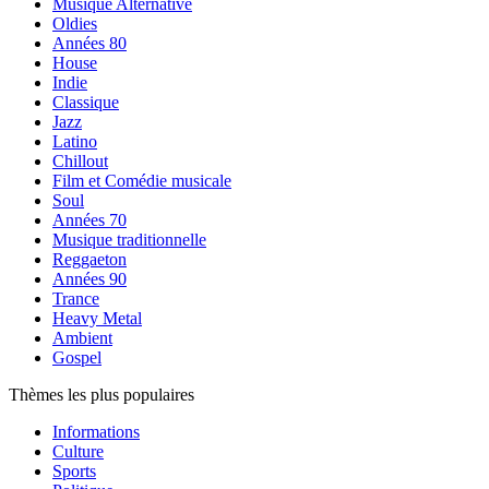
Musique Alternative
Oldies
Années 80
House
Indie
Classique
Jazz
Latino
Chillout
Film et Comédie musicale
Soul
Années 70
Musique traditionnelle
Reggaeton
Années 90
Trance
Heavy Metal
Ambient
Gospel
Thèmes les plus populaires
Informations
Culture
Sports