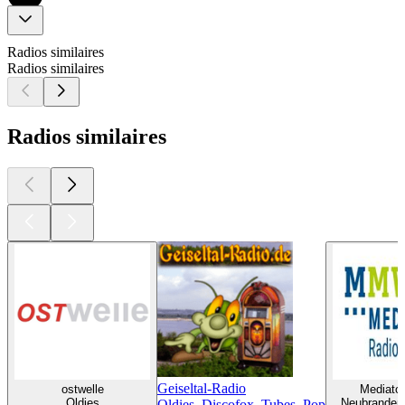
Radios similaires
Radios similaires
Radios similaires
Geiseltal-Radio
ostwelle
Mediato
Oldies
Neubranden
Oldies, Discofox, Tubes, Pop