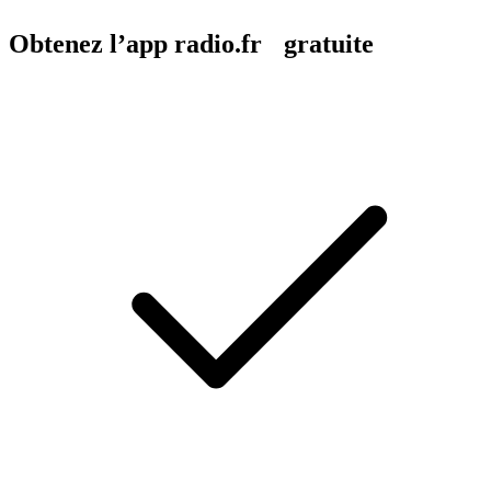
Obtenez l’app radio.fr gratuite