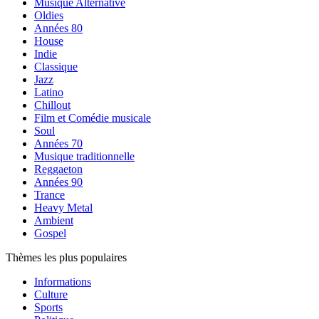
Musique Alternative
Oldies
Années 80
House
Indie
Classique
Jazz
Latino
Chillout
Film et Comédie musicale
Soul
Années 70
Musique traditionnelle
Reggaeton
Années 90
Trance
Heavy Metal
Ambient
Gospel
Thèmes les plus populaires
Informations
Culture
Sports