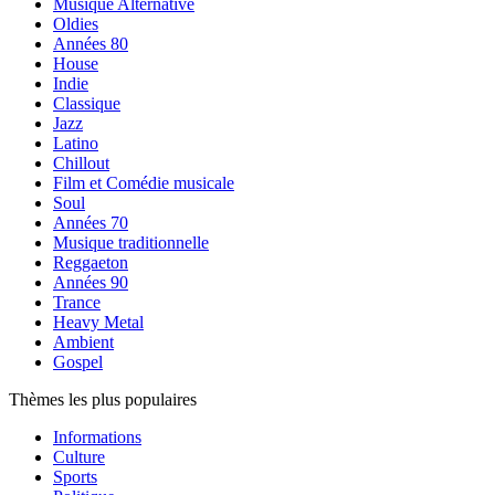
Musique Alternative
Oldies
Années 80
House
Indie
Classique
Jazz
Latino
Chillout
Film et Comédie musicale
Soul
Années 70
Musique traditionnelle
Reggaeton
Années 90
Trance
Heavy Metal
Ambient
Gospel
Thèmes les plus populaires
Informations
Culture
Sports