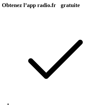
Obtenez l’app radio.fr gratuite