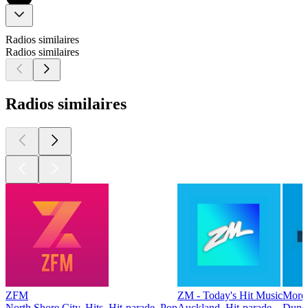
Radios similaires
Radios similaires
Radios similaires
ZFM
ZM - Today's Hit Music
More
North Shore City, Hits, Hit-parade, Pop
Auckland, Hit-parade
Duned