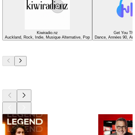
Kiwiradio.nz
Get You Thr
Auckland, Rock, Indie, Musique Alternative, Pop
Dance, Années 90, An
Les meilleurs
podcasts
Les meilleurs
podcasts
Les meilleurs
podcasts