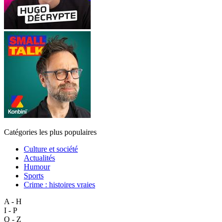
Catégories les plus populaires
Culture et société
Actualités
Humour
Sports
Crime : histoires vraies
A - H
I - P
Q - Z