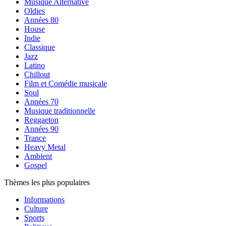
Musique Alternative
Oldies
Années 80
House
Indie
Classique
Jazz
Latino
Chillout
Film et Comédie musicale
Soul
Années 70
Musique traditionnelle
Reggaeton
Années 90
Trance
Heavy Metal
Ambient
Gospel
Thèmes les plus populaires
Informations
Culture
Sports