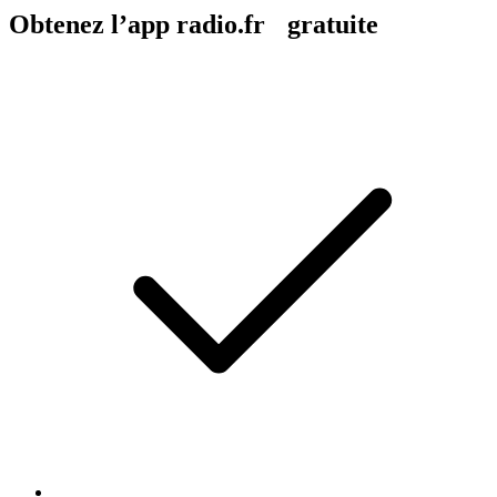
Obtenez l’app radio.fr gratuite