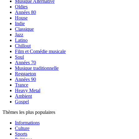
Musique Alternative
Oldies
Années 80
House
Indie
Classique
Jazz
Latino
Chillout
Film et Comédie musicale
Soul
Années 70
Musique traditionnelle
Reggaeton
Années 90
Trance
Heavy Metal
Ambient
Gospel
Thèmes les plus populaires
Informations
Culture
Sports