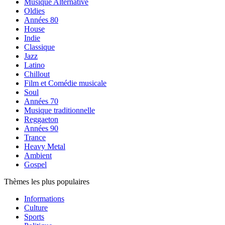
Musique Alternative
Oldies
Années 80
House
Indie
Classique
Jazz
Latino
Chillout
Film et Comédie musicale
Soul
Années 70
Musique traditionnelle
Reggaeton
Années 90
Trance
Heavy Metal
Ambient
Gospel
Thèmes les plus populaires
Informations
Culture
Sports